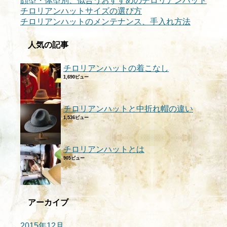
顔型・体型別、似合うおすすめのチロリアンハット
チロリアンハットサイズの選び方
チロリアンハットのメンテナンス、手入れ方法
人気の記事
チロリアンハットの着こなし
1,690ビュー
チロリアンハットと中折れ帽の違い
1,536ビュー
チロリアンハットとは
905ビュー
アーカイブ
2015年12月